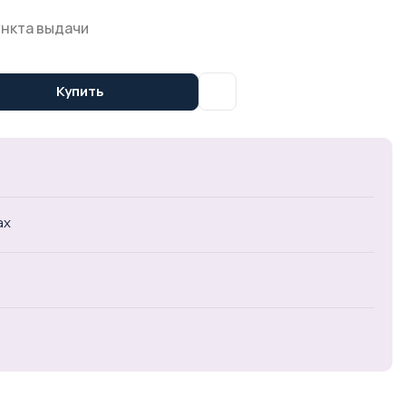
ункта выдачи
Купить
ах