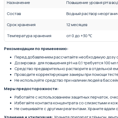
Назначение
Повышение уровня pH в во
Состав
Водный раствор неоргани
Срок хранения
12 месяцев
Температура хранения
от 0 до +30 ℃
Рекомендации по применению:
Перед добавлением рассчитайте необходимую дозу ср
Дозировка: для повышения pH на 0,1 требуется 100 мл 
Средство предварительно растворите в отдельной ем
Проводите корректирующие замеры при помощи тестер
Не используйте средство при наличии людей в бассей
Меры предосторожности:
Работайте с использованием защитных перчаток, очко
Избегайте контакта концентрата со слизистыми и кож
Не смешивайте с другими реагентами. Храните вдали о
Хранение и утилизация:
Храните препарат в тёмном, вен