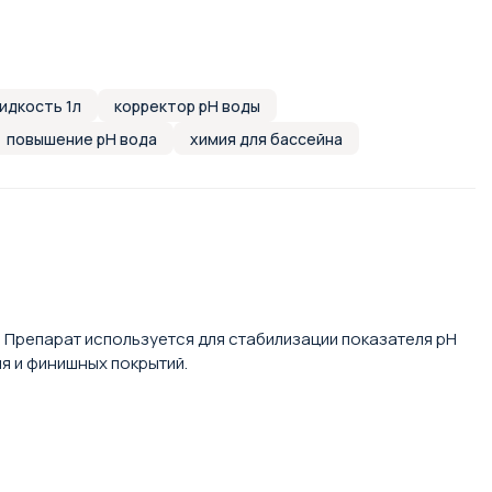
идкость 1л
корректор pH воды
повышение pH вода
химия для бассейна
 Препарат используется для стабилизации показателя pH
я и финишных покрытий.