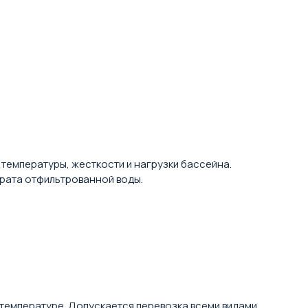
т температуры, жесткости и нагрузки бассейна.
врата отфильтрованной воды.
температуре. Допускается перевозка всеми видами