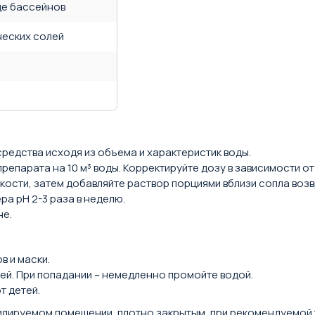
де бассейнов
ческих солей
едства исходя из объема и характеристик воды.
препарата на 10 м³ воды. Корректируйте дозу в зависимости о
кости, затем добавляйте раствор порциями вблизи сопла воз
а pH 2-3 раза в неделю.
не.
в и маски.
ей. При попадании – немедленно промойте водой.
т детей.
тилируемом помещении, плотно закрытым, при рекомендуемой 